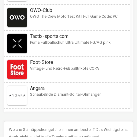
OWO-Club
OWO The Crew Motorfest Kit | Full Game Code: PC
Tactix-sports.com
Puma Fußballschuh Ultra Ultimate FG/AG pink
Foot-Store
Vintage- und Retro-Fußballtrikots COPA
Angara
Schaukelnde Diamant-Solitär-Ohrhänger
Welche Schnäppchen gefallen Ihnen am besten? Das Wichtigste ist
doch, nicht zu tief in die Tasche greifen zu müssen!