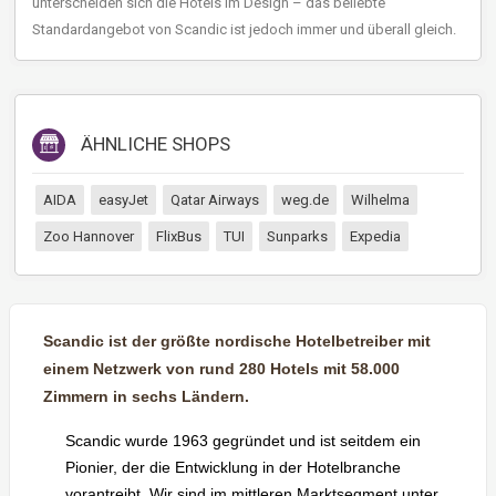
unterscheiden sich die Hotels im Design – das beliebte
Standardangebot von Scandic ist jedoch immer und überall gleich.
ÄHNLICHE SHOPS
AIDA
easyJet
Qatar Airways
weg.de
Wilhelma
Zoo Hannover
FlixBus
TUI
Sunparks
Expedia
Scandic ist der größte nordische Hotelbetreiber mit
einem Netzwerk von rund 280 Hotels mit 58.000
Zimmern in sechs Ländern.
Scandic wurde 1963 gegründet und ist seitdem ein
Pionier, der die Entwicklung in der Hotelbranche
vorantreibt.
Wir sind im mittleren Marktsegment unter