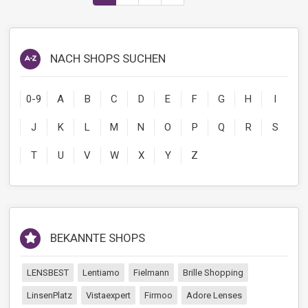
NACH SHOPS SUCHEN
SALE
0-9
A
B
C
D
E
F
G
H
I
J
K
L
M
N
O
P
Q
R
S
T
U
V
W
X
Y
Z
RABATT
BEKANNTE SHOPS
LENSBEST
Lentiamo
Fielmann
Brille Shopping
LinsenPlatz
Vistaexpert
Firmoo
Adore Lenses