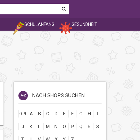
SCHULANFANG
GESUNDHEIT
NACH SHOPS SUCHEN
0-9
A
B
C
D
E
F
G
H
I
J
K
L
M
N
O
P
Q
R
S
T
U
V
W
X
Y
Z