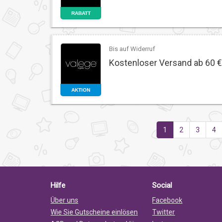
RABATT
Bis auf Widerruf
Kostenloser Versand ab 60 €
AKTION
1
2
3
4
Hilfe
Social
Über uns
Facebook
Wie Sie Gutscheine einlösen
Twitter