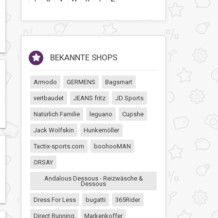
BEKANNTE SHOPS
Armodo
GERMENS
Bagsmart
vertbaudet
JEANS fritz
JD Sports
Natürlich Familie
leguano
Cupshe
Jack Wolfskin
Hunkemöller
Tactix-sports.com
boohooMAN
ORSAY
Andalous Dessous - Reizwäsche &
Dessous
Dress For Less
bugatti
365Rider
Direct Running
Markenkoffer