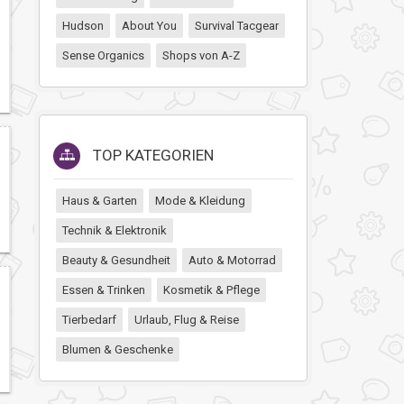
Hudson
About You
Survival Tacgear
Sense Organics
Shops von A-Z
TOP KATEGORIEN
Haus & Garten
Mode & Kleidung
Technik & Elektronik
Beauty & Gesundheit
Auto & Motorrad
Essen & Trinken
Kosmetik & Pflege
Tierbedarf
Urlaub, Flug & Reise
Blumen & Geschenke