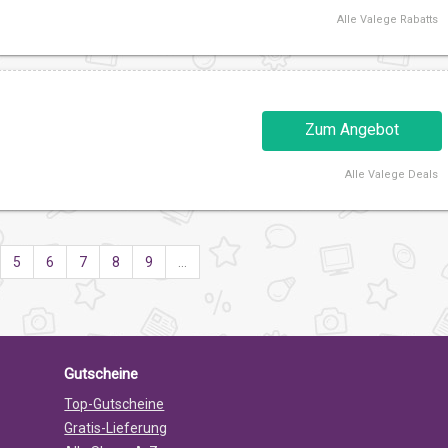
Alle
Valege Rabatts
Zum Angebot
Alle
Valege Deals
5
6
7
8
9
…
Gutscheine
Top-Gutscheine
Gratis-Lieferung