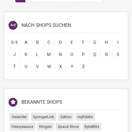
NACH SHOPS SUCHEN
SALE
0-9
A
B
C
D
E
F
G
H
I
J
K
L
M
N
O
P
Q
R
S
T
U
V
W
X
Y
Z
SALE
BEKANNTE SHOPS
Osiander
SpringerLink
Zattoo
myfidelio
Heavysaurus
Kinguin
Space Store
ByteBlitz