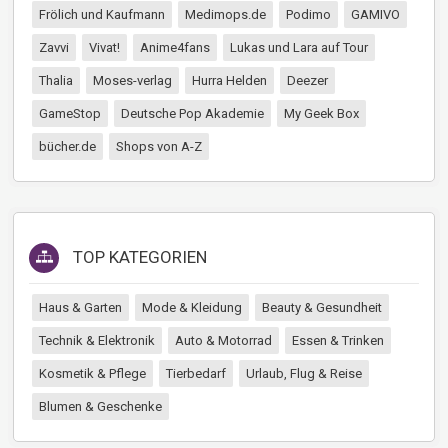
Frölich und Kaufmann
Medimops.de
Podimo
GAMIVO
Zavvi
Vivat!
Anime4fans
Lukas und Lara auf Tour
Thalia
Moses-verlag
Hurra Helden
Deezer
GameStop
Deutsche Pop Akademie
My Geek Box
bücher.de
Shops von A-Z
TOP KATEGORIEN
Haus & Garten
Mode & Kleidung
Beauty & Gesundheit
Technik & Elektronik
Auto & Motorrad
Essen & Trinken
Kosmetik & Pflege
Tierbedarf
Urlaub, Flug & Reise
Blumen & Geschenke