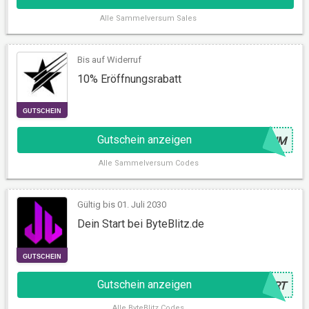
RABATT
Alle
Sammelversum Sales
Bis auf Widerruf
10% Eröffnungsrabatt
Gutschein anzeigen
@
SUM
Alle
Sammelversum Codes
SALE
Gültig bis 01. Juli 2030
Dein Start bei ByteBlitz.de
Gutschein anzeigen
@
ART
Alle
ByteBlitz Codes