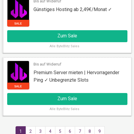
Bis auf Widerruf
Günstiges Hosting ab 2,49€/Monat ✓
RABATT
Zum Sale
Alle
ByteBlitz Sales
Bis auf Widerruf
Premium Server mieten | Hervorragender
Ping ✓ Unbegrenzte Slots
SALE
Zum Sale
Alle
ByteBlitz Sales
1
2
3
4
5
6
7
8
9