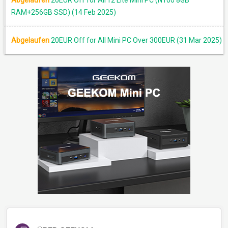
Abgelaufen
20EUR Off for Air12 Lite Mini PC (N100 8GB
RAM+256GB SSD) (14 Feb 2025)
Abgelaufen
20EUR Off for All Mini PC Over 300EUR (31 Mar 2025)