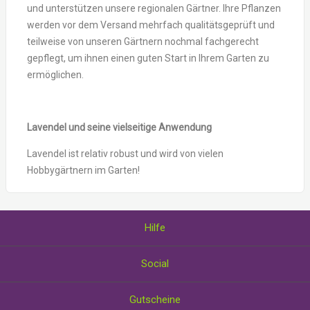
und unterstützen unsere regionalen Gärtner. Ihre Pflanzen
werden vor dem Versand mehrfach qualitätsgeprüft und
teilweise von unseren Gärtnern nochmal fachgerecht
gepflegt, um ihnen einen guten Start in Ihrem Garten zu
ermöglichen.
Lavendel und seine vielseitige Anwendung
Lavendel ist relativ robust und wird von vielen
Hobbygärtnern im Garten!
Hilfe
Über uns
Social
Wie Sie Gutscheine einlösen
AGB und Datenschutzerklärung
Facebook
Gutscheine
Impressum
Twitter