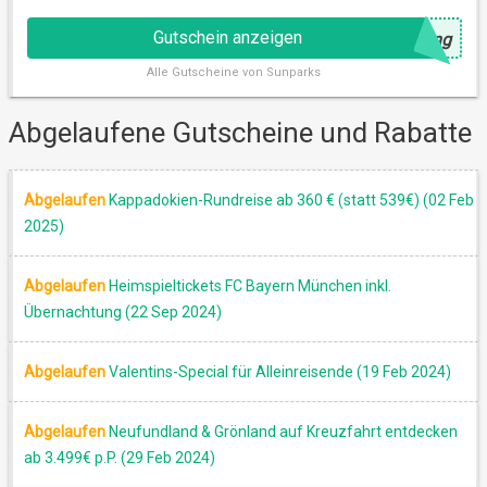
AKTION
Gutschein anzeigen
@
ung
Alle
Gutscheine von Sunparks
Abgelaufene Gutscheine und Rabatte
Abgelaufen
Kappadokien-Rundreise ab 360 € (statt 539€) (02 Feb
2025)
Abgelaufen
Heimspieltickets FC Bayern München inkl.
GUTSCHEIN
Übernachtung (22 Sep 2024)
Abgelaufen
Valentins-Special für Alleinreisende (19 Feb 2024)
Abgelaufen
Neufundland & Grönland auf Kreuzfahrt entdecken
ab 3.499€ p.P. (29 Feb 2024)