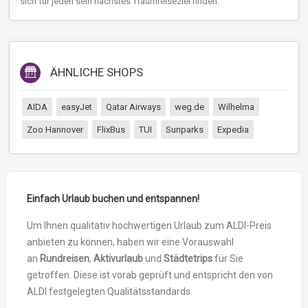
sich für jeden sein nächstes Traumreiseziel finden.
ÄHNLICHE SHOPS
AIDA
easyJet
Qatar Airways
weg.de
Wilhelma
Zoo Hannover
FlixBus
TUI
Sunparks
Expedia
Einfach Urlaub buchen und entspannen!
Um Ihnen qualitativ hochwertigen Urlaub zum ALDI-Preis
anbieten zu können, haben wir eine Vorauswahl
an
Rundreisen
,
Aktivurlaub
und
Städtetrips
für Sie
getroffen. Diese ist vorab geprüft und entspricht den von
ALDI festgelegten Qualitätsstandards.