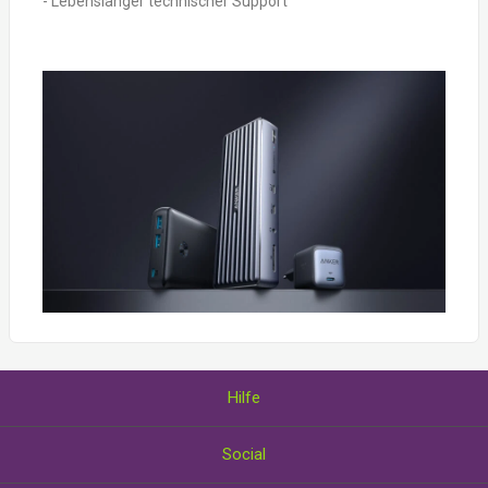
- Lebenslanger technischer Support
Hilfe
Über uns
Social
Wie Sie Gutscheine einlösen