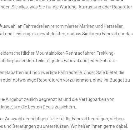
finden Sie alles, was Sie für die Wartung, Aufrüstung oder Reparatur
ße Auswahl an Fahrradteilen renommierter Marken und Hersteller.
tät und Leistung zu gewährleisten, sodass Sie Ihrem Fahrrad nur das
in leidenschaftlicher Mountainbiker, Rennradfahrer, Trekking-
at die passenden Teile für jedes Fahrrad und jeden Fahrstil.
hen Rabatten auf hochwertige Fahrradteile. Unser Sale bietet die
ern oder notwendige Reparaturen vorzunehmen, ohne Ihr Budget zu
e-Angebot zeitlich begrenzt ist und die Verfügbarkeit von
 lange, um die besten Deals zu sichern.
der Auswahl der richtigen Teile für Ihr Fahrrad benötigen, stehen
ps und Beratungen zu unterstützen. Wir helfen Ihnen gerne dabei,