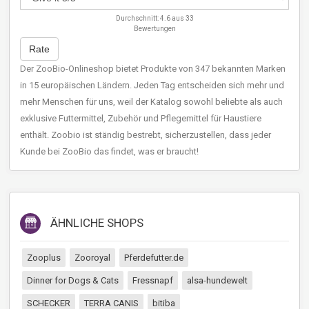
Durchschnitt:
4.6
aus
33
Bewertungen
Rate
Der ZooBio-Onlineshop bietet Produkte von 347 bekannten Marken
in 15 europäischen Ländern. Jeden Tag entscheiden sich mehr und
mehr Menschen für uns, weil der Katalog sowohl beliebte als auch
exklusive Futtermittel, Zubehör und Pflegemittel für Haustiere
enthält. Zoobio ist ständig bestrebt, sicherzustellen, dass jeder
Kunde bei ZooBio das findet, was er braucht!
ÄHNLICHE SHOPS
Zooplus
Zooroyal
Pferdefutter.de
Dinner for Dogs & Cats
Fressnapf
alsa-hundewelt
SCHECKER
TERRA CANIS
bitiba