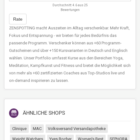
Durchschnitt:
4.6
aus
25
Bewertungen
Rate
ZENSPOTTING macht Auszeiten im Alltag verschenkbar. Mehr Kraft,
Fokus und Entspannung - wir bieten für jedes Bedürfnis das
passende Programm. Verschenker können aus +60 Programm-
Gutscheinen und über +150 Kursvarianten in Deutsch und Englisch
wählen. Unser Portfolio umfasst Kurse aus den Bereichen Yoga,
Meditation, Kampfkunst und Fitness und bietet die Möglichkeit sich
von mehr als +60 zertifizierten Coaches aus Top-Studios live und
on-demand inspirieren zu lassen.
ÄHNLICHE SHOPS
Clinique
MAC
Volksversand Versandapotheke
Weight Watchers
Yves Rocher
Women's Best
SEPHORA