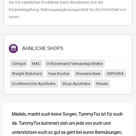
sie mit natürlichen Produkten beim Abnehmen und der
Körperentgiftung. Nahrungsergänzungsmittel für die Schönheit von
innen!
ÄHNLICHE SHOPS
Clinique
MAC
Volksversand Versandapotheke
Weight Watchers
Yves Rocher
Women's Best
SEPHORA
DocMorris Die Apotheke.
Shop-Apotheke
Rituals
Mädels, macht euch keine Sorgen, TummyTox ist für euch
da. TummyTox kümmert sich um jede von euch und
unterstützen euch so gut es geht bei euren Bemühungen,