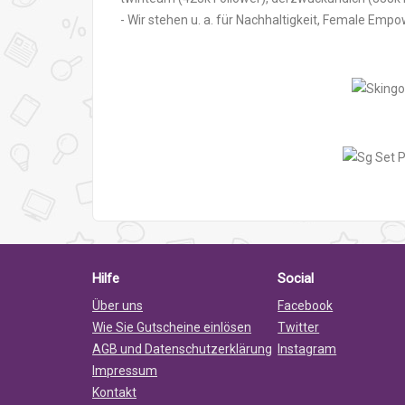
- Wir stehen u. a. für Nachhaltigkeit, Female Emp
Hilfe
Social
Über uns
Facebook
Wie Sie Gutscheine einlösen
Twitter
AGB und Datenschutzerklärung
Instagram
Impressum
Kontakt