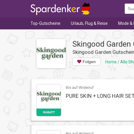
Top-Gutscheine
Urlaub, Flug & Reise
Mode & 
Skingood Garden 
Skingood Garden Gutsche
Folgen
Home
/
Alle S
Bis auf Widerruf
PURE SKIN + LONG HAIR SET f
RABATT
Bis auf Widerruf