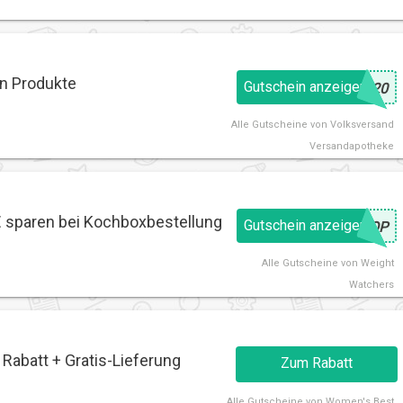
in Produkte
Gutschein anzeigen
@
U20
Alle
Gutscheine von Volksversand
Versandapotheke
€ sparen bei Kochboxbestellung
Gutschein anzeigen
@
HOP
Alle
Gutscheine von Weight
Watchers
abatt + Gratis-Lieferung
Zum Rabatt
Alle
Gutscheine von Women's Best