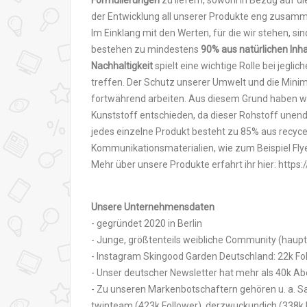
Formulierungen
zu liefern, sowohl in Bezug auf di
der Entwicklung all unserer Produkte eng zusamm
Im Einklang mit den Werten, für die wir stehen, si
bestehen zu mindestens
90% aus natürlichen Inh
Nachhaltigkeit
spielt eine wichtige Rolle bei jegli
treffen. Der Schutz unserer Umwelt und die Minim
fortwährend arbeiten. Aus diesem Grund haben w
Kunststoff entschieden, da dieser Rohstoff unend
jedes einzelne Produkt besteht zu 85% aus recycel
Kommunikationsmaterialien, wie zum Beispiel Flyer
Mehr über unsere Produkte erfahrt ihr hier: http
Unsere Unternehmensdaten
- gegründet 2020 in Berlin
- Junge, größtenteils weibliche Community (haup
- Instagram Skingood Garden Deutschland: 22k Fo
- Unser deutscher Newsletter hat mehr als 40k 
- Zu unseren Markenbotschaftern gehören u. a. Sam
twinteam (423k Follower), derzwuckundich (338k 