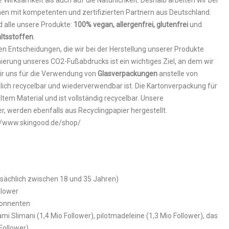
e Wirksamkeit als auch auf die Natürlichkeit. Deshalb arbeiten wir bei
en mit kompetenten und zertifizierten Partnern aus Deutschland.
nd alle unsere Produkte:
100% vegan, allergenfrei, glutenfrei
und
altsstoffen
.
chen Entscheidungen, die wir bei der Herstellung unserer Produkte
ierung unseres CO2-Fußabdrucks ist ein wichtiges Ziel, an dem wir
ir uns für die Verwendung von
Glasverpackungen
anstelle von
lich recycelbar und wiederverwendbar ist. Die Kartonverpackung für
tem Material und ist vollständig recycelbar. Unsere
, werden ebenfalls aus Recyclingpapier hergestellt.
s://www.skingood.de/shop/
tsächlich zwischen 18 und 35 Jahren)
llower
Abonnenten
i Slimani (1,4 Mio Follower), pilotmadeleine (1,3 Mio Follower), das
Follower),