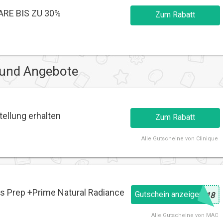
ARE BIS ZU 30%
Zum Rabatt
 und Angebote
tellung erhalten
Zum Rabatt
Alle
Gutscheine von Clinique
is Prep +Prime Natural Radiance
Gutschein anzeigen
@
G18
Alle
Gutscheine von MAC