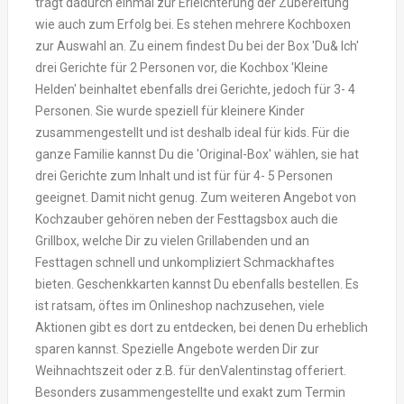
trägt dadurch einmal zur Erleichterung der Zubereitung
wie auch zum Erfolg bei. Es stehen mehrere Kochboxen
zur Auswahl an. Zu einem findest Du bei der Box 'Du& Ich'
drei Gerichte für 2 Personen vor, die Kochbox 'Kleine
Helden' beinhaltet ebenfalls drei Gerichte, jedoch für 3- 4
Personen. Sie wurde speziell für kleinere Kinder
zusammengestellt und ist deshalb ideal für kids. Für die
ganze Familie kannst Du die 'Original-Box' wählen, sie hat
drei Gerichte zum Inhalt und ist für für 4- 5 Personen
geeignet. Damit nicht genug. Zum weiteren Angebot von
Kochzauber gehören neben der Festtagsbox auch die
Grillbox, welche Dir zu vielen Grillabenden und an
Festtagen schnell und unkompliziert Schmackhaftes
bieten. Geschenkkarten kannst Du ebenfalls bestellen. Es
ist ratsam, öftes im Onlineshop nachzusehen, viele
Aktionen gibt es dort zu entdecken, bei denen Du erheblich
sparen kannst. Spezielle Angebote werden Dir zur
Weihnachtszeit oder z.B. für denValentinstag offeriert.
Besonders zusammengestellte und exakt zum Termin