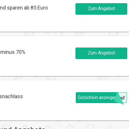
nd sparen ab 85 Euro
Zum Angebot
 minus 70%
Zum Angebot
isnachlass
Gutschein anzeigen
@
ail