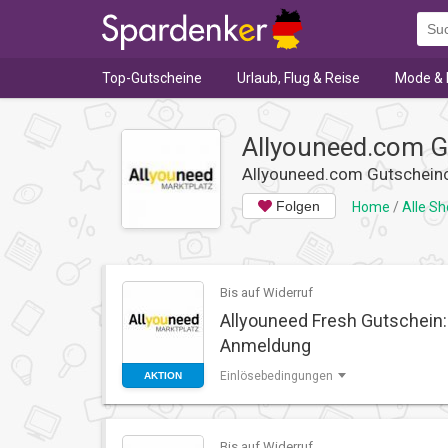
Top-Gutscheine
Urlaub, Flug & Reise
Mode & 
Allyouneed.com G
Allyouneed.com Gutschein
Folgen
Home
/
Alle S
Bis auf Widerruf
Allyouneed Fresh Gutschein: 
Anmeldung
Einlösebedingungen
AKTION
Bis auf Widerruf