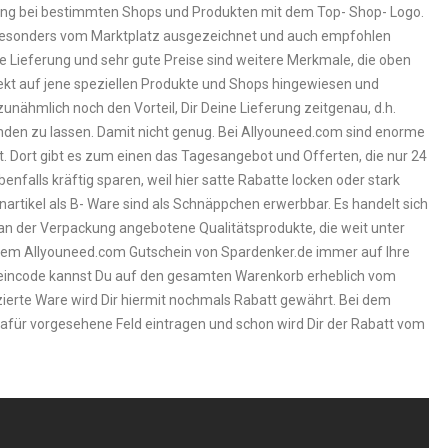
rung bei bestimmten Shops und Produkten mit dem Top- Shop- Logo.
ät besonders vom Marktplatz ausgezeichnet und auch empfohlen
 Lieferung und sehr gute Preise sind weitere Merkmale, die oben
ekt auf jene speziellen Produkte und Shops hingewiesen und
nähmlich noch den Vorteil, Dir Deine Lieferung zeitgenau, d.h.
nden zu lassen. Damit nicht genug. Bei Allyouneed.com sind enorme
. Dort gibt es zum einen das Tagesangebot und Offerten, die nur 24
falls kräftig sparen, weil hier satte Rabatte locken oder stark
rtikel als B- Ware sind als Schnäppchen erwerbbar. Es handelt sich
an der Verpackung angebotene Qualitätsprodukte, die weit unter
em Allyouneed.com Gutschein von Spardenker.de immer auf Ihre
eincode kannst Du auf den gesamten Warenkorb erheblich vom
uzierte Ware wird Dir hiermit nochmals Rabatt gewährt. Bei dem
afür vorgesehene Feld eintragen und schon wird Dir der Rabatt vom