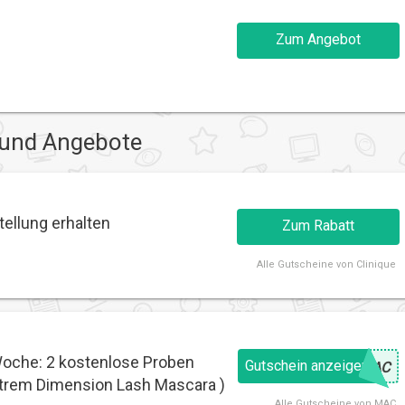
Zum Angebot
 und Angebote
tellung erhalten
Zum Rabatt
Alle
Gutscheine von Clinique
Woche: 2 kostenlose Proben
Gutschein anzeigen
@
MAC
Extrem Dimension Lash Mascara )
Alle
Gutscheine von MAC