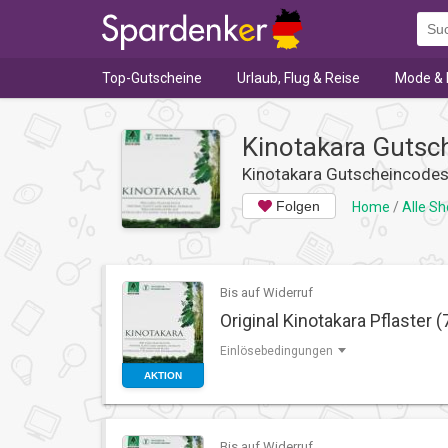
Top-Gutscheine
Urlaub, Flug & Reise
Mode & 
Kinotakara Gutsc
Kinotakara Gutscheincode
Folgen
Home
/
Alle S
Bis auf Widerruf
Original Kinotakara Pflaster (
Einlösebedingungen
AKTION
Bis auf Widerruf