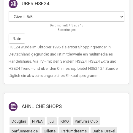
ÜBER
HSE24
Durchschnitt:
4.3
aus
15
Bewertungen
Rate
HSE24 wurde im Oktober 1995 als erster Shoppingsender in
Deutschland gegründet und ist mittlerweile ein multimediales
Handelshaus. Via TV - mit den Sendern HSE24, HSE24 Extra und
HSE24 Trend - und über den Onlineshop bietet HSE24 24 Stunden
täglich ein abwechslungsreiches Einkaufsprogramm.
ÄHNLICHE SHOPS
Douglas
NIVEA
juui
KIKO
Parfum's Club
parfuemerie.de
Gillette
Parfumdreams
Bärbel Drexel