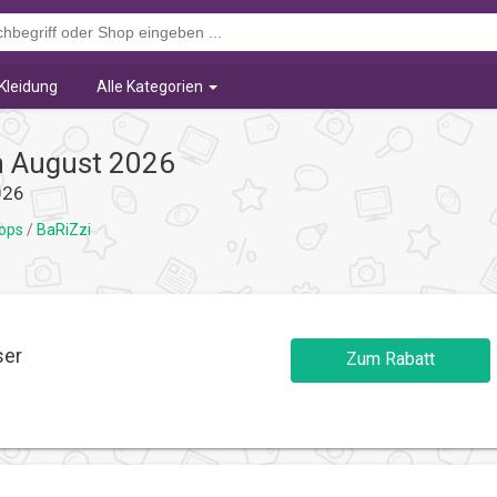
Kleidung
Alle Kategorien
n August 2026
026
hops
/
BaRiZzi
ser
Zum Rabatt