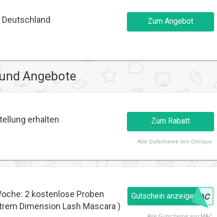
b Deutschland
Zum Angebot
 und Angebote
tellung erhalten
Zum Rabatt
Alle
Gutscheine von Clinique
Woche: 2 kostenlose Proben
Gutschein anzeigen
@
MAC
Extrem Dimension Lash Mascara )
Alle
Gutscheine von MAC