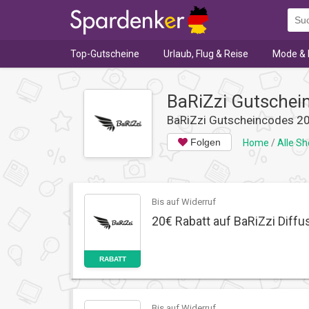
Top-Gutscheine
Urlaub, Flug & Reise
Mode & 
BaRiZzi Gutschei
BaRiZzi Gutscheincodes 2
Folgen
Home
/
Alle S
Bis auf Widerruf
20€ Rabatt auf BaRiZzi Diffu
RABATT
Bis auf Widerruf