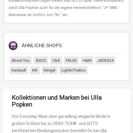
Kollektionsartikel tragen bereits das GOTS-Label. Seine Kompetenz
setzt Ulla Popken auch für die eigene Herrenkollektion "JP 1880 -
Menswear ab Größe L bis 7XL" ein.
ÄHNLICHE SHOPS
About You
ASICS
C&A
FALKE
H&M
JADES24
Karstadt
KIK
Klingel
LightInTheBox
Kollektionen und Marken bei Ulla
Popken
Von Everyday Wear über geradlinig-elegante Mode in
großen Größen bis zu OEKO-TEX®- und GOTS-
zertifizierten Kleidungsstücken bestellst Du bei Ulla