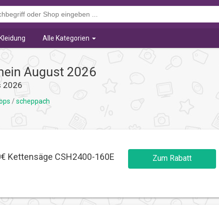
Kleidung
Alle Kategorien
hein August 2026
s 2026
hops
/
scheppach
90€ Kettensäge CSH2400-160E
Zum Rabatt