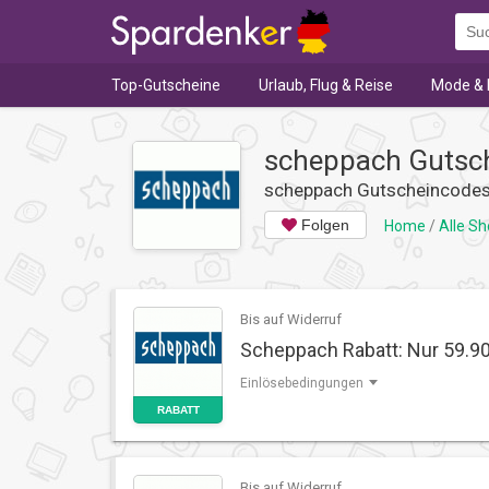
Top-Gutscheine
Urlaub, Flug & Reise
Mode & 
scheppach Gutsc
scheppach Gutscheincode
Folgen
Home
/
Alle S
Bis auf Widerruf
Scheppach Rabatt: Nur 59.
Einlösebedingungen
RABATT
Bis auf Widerruf