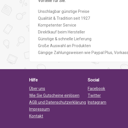
Vorteile für Sie:
Unschlagbar günstige Preise
Qualität & Tradition seit 1927
Kompetenter Service
Direktkauf beim Hersteller
Günstige & schnelle Lieferung
Große Auswahl an Produkten
Gängige Zahlungsweisen wie Paypal Plus, Vorkas
Hilfe
Social
Über uns
Facebook
Wie Sie Gutscheine einlösen
Twitter
AGB und Datenschutzerklärung
Instagram
Impressum
Kontakt