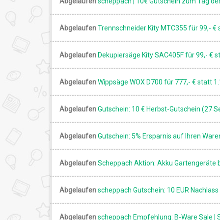
Abgelaufen
scheppach | 10€ Gutschein zum Tag der
Abgelaufen
Trennschneider Kity MTC355 für 99,- € s
Abgelaufen
Dekupiersäge Kity SAC405F für 99,- € st
Abgelaufen
Wippsäge WOX D700 für 777,- € statt 1.
Abgelaufen
Gutschein: 10 € Herbst-Gutschein (27 S
Abgelaufen
Gutschein: 5% Ersparnis auf Ihren Ware
Abgelaufen
Scheppach Aktion: Akku Gartengeräte b
Abgelaufen
scheppach Gutschein: 10 EUR Nachlass 
Abgelaufen
scheppach Empfehlung: B-Ware Sale | 