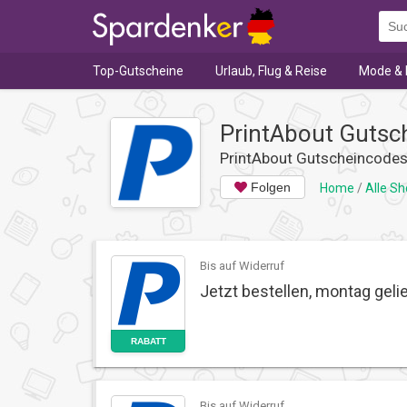
Top-Gutscheine
Urlaub, Flug & Reise
Mode & 
PrintAbout Gutsc
PrintAbout Gutscheincode
Folgen
Home
/
Alle S
Bis auf Widerruf
Jetzt bestellen, montag gel
RABATT
Bis auf Widerruf