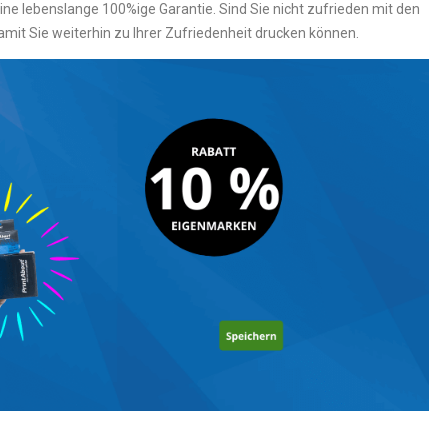
ne lebenslange 100%ige Garantie. Sind Sie nicht zufrieden mit den
mit Sie weiterhin zu Ihrer Zufriedenheit drucken können.