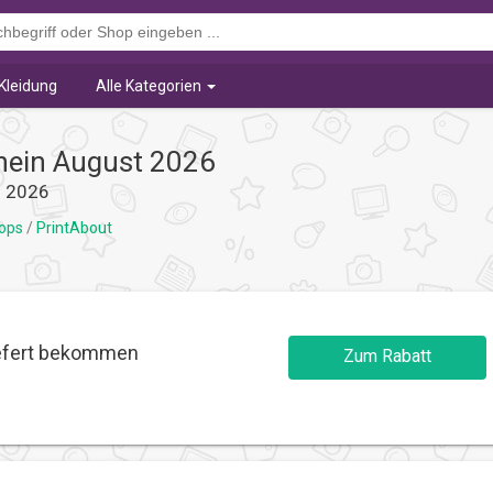
Kleidung
Alle Kategorien
hein August 2026
s 2026
hops
/
PrintAbout
iefert bekommen
Zum Rabatt