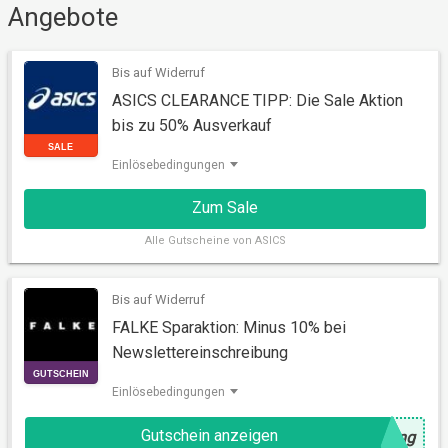
Angebote
AKTION
Bis auf Widerruf
ASICS CLEARANCE TIPP: Die Sale Aktion
bis zu 50% Ausverkauf
Einlösebedingungen
Zum Sale
Alle
Gutscheine von ASICS
Bis auf Widerruf
SALE
FALKE Sparaktion: Minus 10% bei
Newslettereinschreibung
Einlösebedingungen
Gutschein anzeigen
@
ung