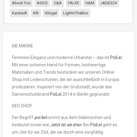
About You
ASICS
C&A
FALKE
H&M
JADES24
Karstadt
KIK
Klingel
LightInTheBox
DIE MARKE
Feminine Eleganz und moderne Urbanität – das ist
PoiLei
.
Mit einer sicheren Hand für Formen, hochwertige
Materialien und Trends bestücken wir unseren Online-
Shop mit Lederschuhen, die wir ausschließlich in Europa
produzieren. Inspiriert von der Großstadt, wurde das
Damenschuhbrand
PoiLei
2014 in Berlin gegründet.
DER SHOP
Der Begriff
poi lei
kommt aus dem Italienischen und
bedeutet soviel wie
Jetzt ist sie dran
. Bei
PoiLei
geht es
um
Zeit für sie
: Zeit, die sie durch eine sorgfältig