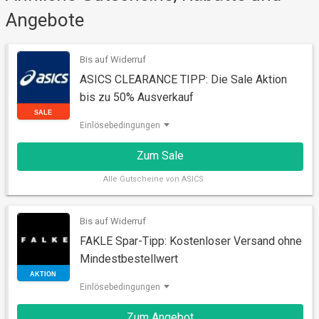
Angebote
AKTION
Bis auf Widerruf
ASICS CLEARANCE TIPP: Die Sale Aktion
bis zu 50% Ausverkauf
Einlösebedingungen
Zum Sale
Alle
Gutscheine von ASICS
Bis auf Widerruf
SALE
FAKLE Spar-Tipp: Kostenloser Versand ohne
Mindestbestellwert
Einlösebedingungen
Zum Angebot