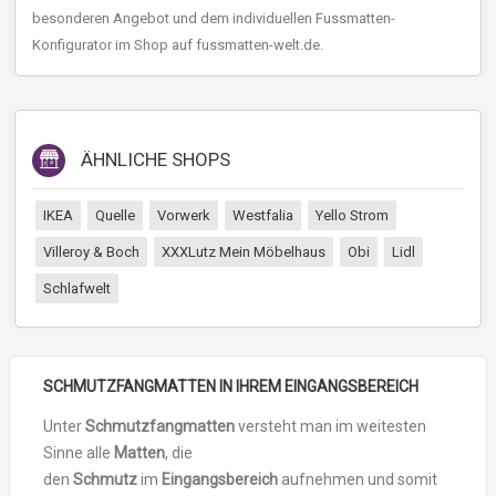
besonderen Angebot und dem individuellen Fussmatten-
Konfigurator im Shop auf fussmatten-welt.de.
ÄHNLICHE SHOPS
IKEA
Quelle
Vorwerk
Westfalia
Yello Strom
Villeroy & Boch
XXXLutz Mein Möbelhaus
Obi
Lidl
Schlafwelt
SCHMUTZFANGMATTEN
IN IHREM
EINGANGSBEREICH
Unter
Schmutzfangmatten
versteht man im weitesten
Sinne alle
Matten
, die
den
Schmutz
im
Eingangsbereich
aufnehmen und somit