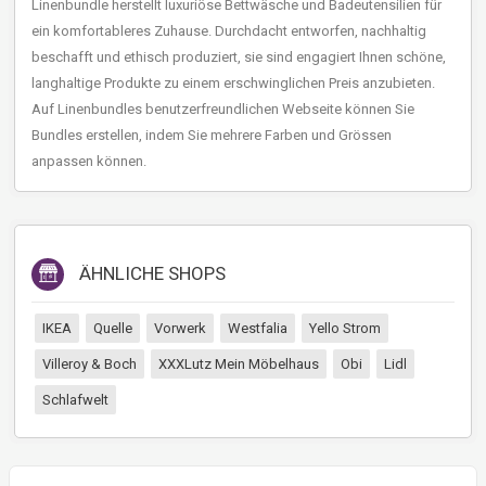
Linenbundle herstellt luxuriöse Bettwäsche und Badeutensilien für
ein komfortableres Zuhause. Durchdacht entworfen, nachhaltig
beschafft und ethisch produziert, sie sind engagiert Ihnen schöne,
langhaltige Produkte zu einem erschwinglichen Preis anzubieten.
Auf Linenbundles benutzerfreundlichen Webseite können Sie
Bundles erstellen, indem Sie mehrere Farben und Grössen
anpassen können.
ÄHNLICHE SHOPS
IKEA
Quelle
Vorwerk
Westfalia
Yello Strom
Villeroy & Boch
XXXLutz Mein Möbelhaus
Obi
Lidl
Schlafwelt