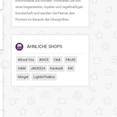
komfortabel bis modern. Profitieren Sie von
einer begeisterten, loyalen und regelmäßigen
Kundschaft und werden Sie Partner des
Pioniers im Bereich der Übergrößen.
ÄHNLICHE SHOPS
About You
ASICS
C&A
FALKE
H&M
JADES24
Karstadt
KIK
Klingel
LightInTheBox