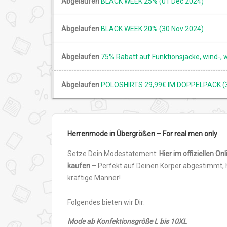
Abgelaufen
BLACK WEEK 25% (01 Dec 2024)
Abgelaufen
BLACK WEEK 20% (30 Nov 2024)
Abgelaufen
75% Rabatt auf Funktionsjacke, wind-,
Abgelaufen
POLOSHIRTS 29,99€ IM DOPPELPACK (3
Herrenmode in Übergrößen – For real men only
Setze Dein Modestatement:
Hier im offiziellen O
kaufen
– Perfekt auf Deinen Körper abgestimmt, h
kräftige Männer!
Folgendes bieten wir Dir:
Mode ab Konfektionsgröße L bis 10XL