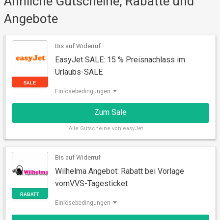
Ähnliche Gutscheine, Rabatte und
Angebote
AKTION
Bis auf Widerruf
EasyJet SALE: 15 % Preisnachlass im
Urlaubs-SALE
Einlösebedingungen
Zum Sale
Alle
Gutscheine von easyJet
Bis auf Widerruf
SALE
Wilhelma Angebot: Rabatt bei Vorlage
vomVVS-Tagesticket
Einlösebedingungen