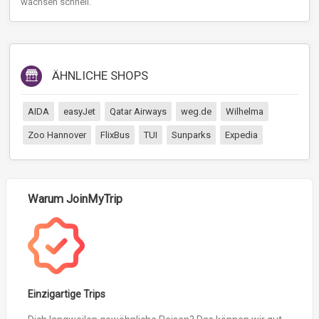
wachsen schnell.
ÄHNLICHE SHOPS
AIDA
easyJet
Qatar Airways
weg.de
Wilhelma
Zoo Hannover
FlixBus
TUI
Sunparks
Expedia
Warum JoinMyTrip
Einzigartige Trips