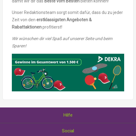
damit wir dir das
Beste vom Besten
bieten können!
Unser Redaktionsteam sorgt somit dafür, dass du zu jeder
Zeit von den
erstklassigsten Angeboten &
Rabattaktionen
profitierst!
Wir wünschen dir viel Spaß auf unserer Seite und beim
Sparen!
Hilfe
Über uns
Social
Wie Sie Gutscheine einlösen