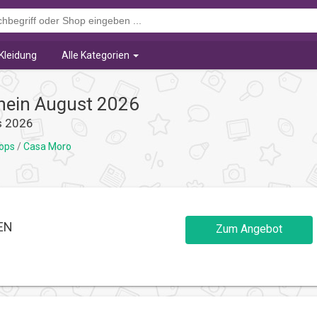
Kleidung
Alle Kategorien
hein August 2026
s 2026
hops
/
Casa Moro
EN
Zum Angebot