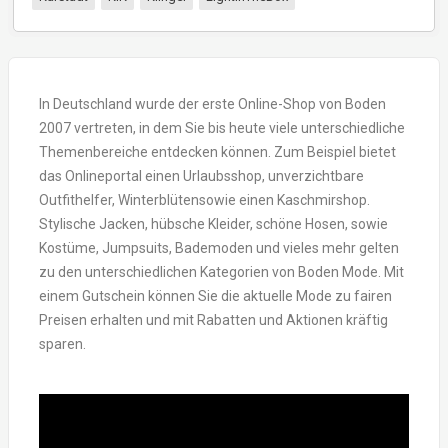
In Deutschland wurde der erste Online-Shop von Boden
2007 vertreten, in dem Sie bis heute viele unterschiedliche
Themenbereiche entdecken können. Zum Beispiel bietet
das Onlineportal einen Urlaubsshop, unverzichtbare
Outfithelfer, Winterblütensowie einen Kaschmirshop.
Stylische Jacken, hübsche Kleider, schöne Hosen, sowie
Kostüme, Jumpsuits, Bademoden und vieles mehr gelten
zu den unterschiedlichen Kategorien von Boden Mode. Mit
einem Gutschein können Sie die aktuelle Mode zu fairen
Preisen erhalten und mit Rabatten und Aktionen kräftig
sparen.