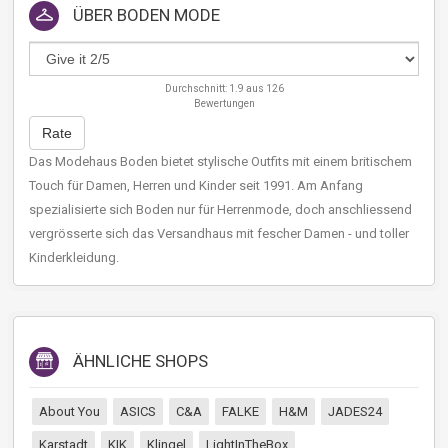
ÜBER
BODEN MODE
Durchschnitt:
1.9
aus
126
Bewertungen
Rate
Das Modehaus Boden bietet stylische Outfits mit einem britischem
Touch für Damen, Herren und Kinder seit 1991. Am Anfang
spezialisierte sich Boden nur für Herrenmode, doch anschliessend
vergrösserte sich das Versandhaus mit fescher Damen - und toller
Kinderkleidung.
ÄHNLICHE SHOPS
About You
ASICS
C&A
FALKE
H&M
JADES24
Karstadt
KIK
Klingel
LightInTheBox